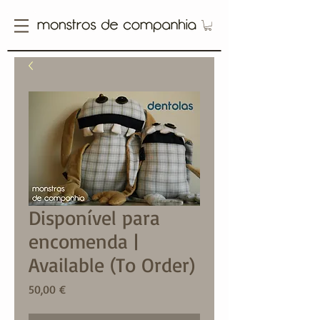
Disponível para
encomenda |
Available (To Order)
Price
50,00 €