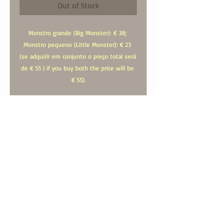
Out of Stock
Monstro grande (Big Monster): € 38; 
Monstro pequeno (Little Monster): € 23 
(se adquirir em conjunto o preço total será 
de € 55 | if you buy both the price will be 
€ 55).
A estes valores acrescem os respectivos 
portes de envio | Add to price the shipping 
costs.
contact us:
geral@mdcstore.pt
call us:
00351966484400
© mdc 2024