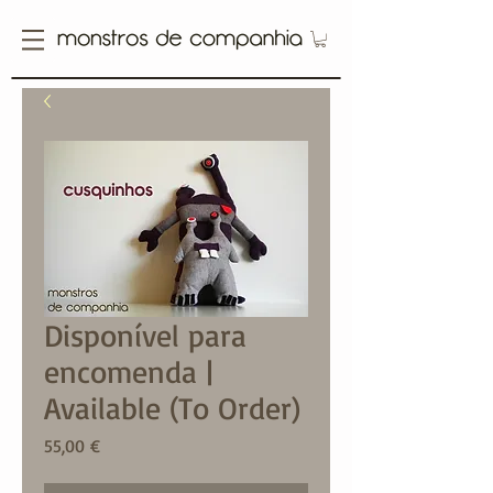
Disponível para
encomenda |
Available (To Order)
Price
55,00 €