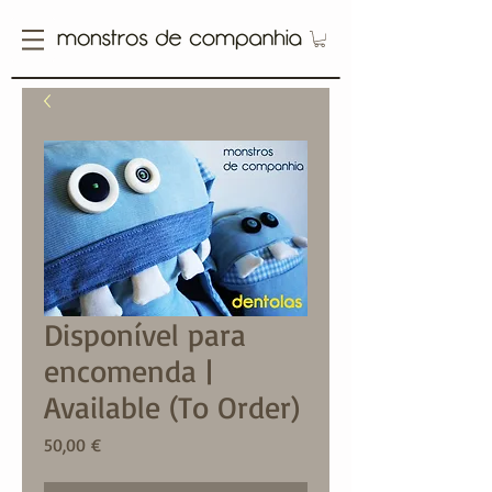
Disponível para
encomenda |
Available (To Order)
Price
50,00 €