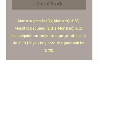
Out of Stock
Monstro grande (Big Monster): € 55; 
Monstro pequeno (Little Monster): € 27 
(se adquirir em conjunto o preço total será 
de € 70 | if you buy both the price will be 
€ 70).
A estes valores acrescem os respectivos 
portes de envio | Add to price the shipping 
costs.
contact us:
geral@mdcstore.pt
call us:
00351966484400
© mdc 2024