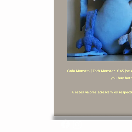
Cada Monstro | Each Monster: € 45 (se a
you buy both 
A estes valores acrescem os respecti