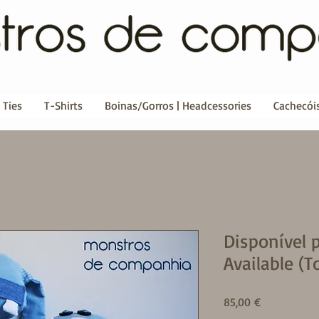
 Ties
T-Shirts
Boinas/Gorros | Headcessories
Cachecóis
Disponível 
Available (T
Price
85,00 €