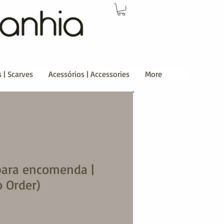
 | Scarves
Acessórios | Accessories
More
para encomenda |
o Order)