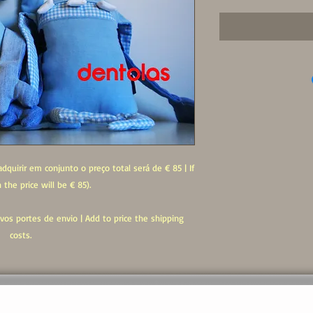
dquirir em conjunto o preço total será de € 85 | If
the price will be € 85).
vos portes de envio | Add to price the shipping
costs.